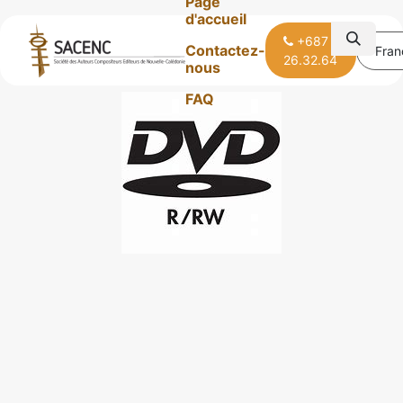
Page
d'accueil
+687
Contactez-
Fran
26.32.64
nous
Tous les produits
DVD Ram et DVD R et RW data
FAQ