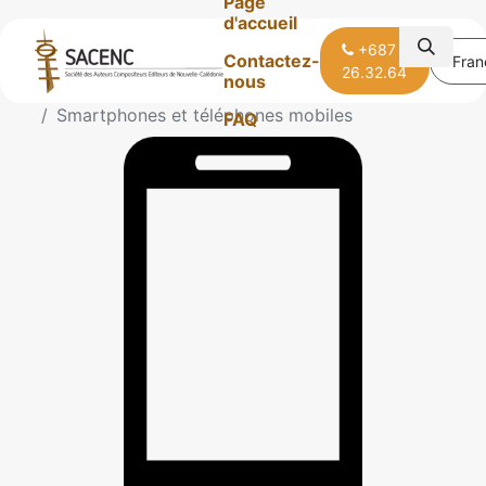
Page
d'accueil
+687
Contactez-
Fran
26.32.64
nous
Tous les produits
Smartphones et téléphones mobiles
FAQ